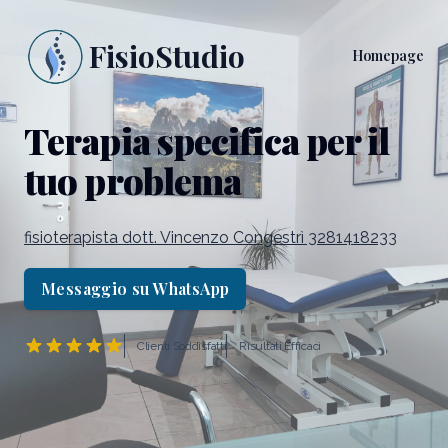
FisioStudio
Homepage
Terapia specifica per il
tuo problema
fisioterapista dott. Vincenzo Congestrì 3281418233
Messaggio su WhatsApp
Clienti Soddisfatti
Risultati Efficaci